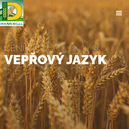
ÚVOD
O NÁS
SLUŽBY
PRODEJNA
CENÍK
CENÍK
VEPŘOVÝ JAZYK
NAŠE HOVĚZÍ
OBJEDNÁVKA OBĚDŮ
OSTATNÍ
KONTAKTY