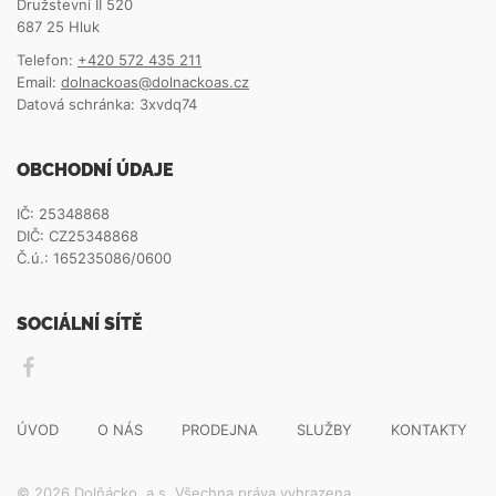
Družstevní II 520
687 25 Hluk
Telefon:
+420 572 435 211
Email:
dolnackoas@dolnackoas.cz
Datová schránka: 3xvdq74
OBCHODNÍ ÚDAJE
IČ: 25348868
DIČ: CZ25348868
Č.ú.: 165235086/0600
SOCIÁLNÍ SÍTĚ
ÚVOD
O NÁS
PRODEJNA
SLUŽBY
KONTAKTY
© 2026 Dolňácko, a.s. Všechna práva vyhrazena.