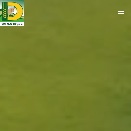
ÚVOD
O NÁS
SLUŽBY
PRODEJNA
CENÍK
NAŠE HOVĚZÍ
OBJEDNÁVKA OBĚDŮ
OSTATNÍ
KONTAKTY