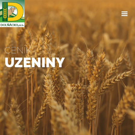
ÚVOD
O NÁS
SLUŽBY
PRODEJNA
CENÍK
CENÍK
UZENINY
NAŠE HOVĚZÍ
OBJEDNÁVKA OBĚDŮ
OSTATNÍ
KONTAKTY