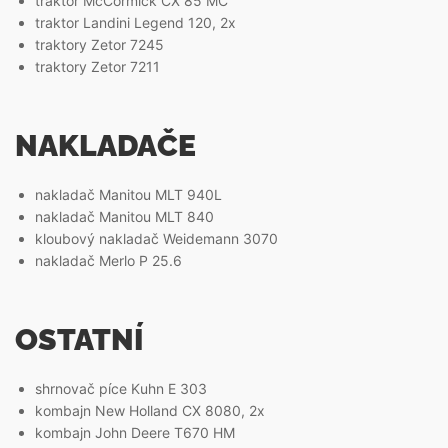
traktor McCormick CX 85 MC
traktor Landini Legend 120, 2x
traktory Zetor 7245
traktory Zetor 7211
NAKLADAČE
nakladač Manitou MLT 940L
nakladač Manitou MLT 840
kloubový nakladač Weidemann 3070
nakladač Merlo P 25.6
OSTATNÍ
shrnovač píce Kuhn E 303
kombajn New Holland CX 8080, 2x
kombajn John Deere T670 HM