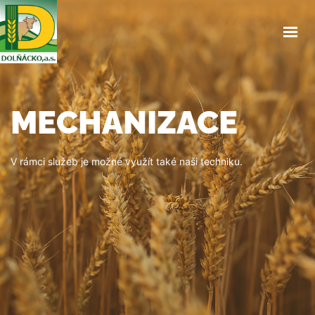
ÚVOD
O NÁS
SLUŽBY
PRODEJNA
MECHANIZACE
CENÍK
NAŠE HOVĚZÍ
OBJEDNÁVKA OBĚDŮ
V rámci služeb je možné využít také naši techniku.
OSTATNÍ
KONTAKTY