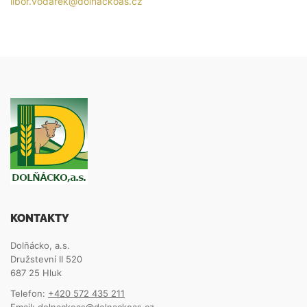
libor.vodarek@dolnackoas.cz
KONTAKTY
Dolňácko, a.s.
Družstevní II 520
687 25 Hluk
Telefon:
+420 572 435 211